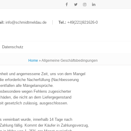
il:
info@schmidtmeldau.de
Tel.:
+49(221)921626-0
Datenschutz
Home
»
Allgemeine Geschäftsbedingungen
genheit und angemessene Zeit, uns von dem Mangel
ie erforderliche Nacherfüllung (Nachbesserung
entfallen alle Mängelansprüche.
insbesondere wegen Fehlens zugesicherter
häden, die nicht an dem Liefergegenstand
eit gesetzlich zulässig, ausgeschlossen.
s vereinbart wurde, innerhalb 14 Tage nach
ahlung fällig. Kommt der Käufer in Zahlungsverzug,