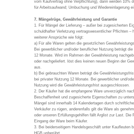
vom Kaufvertrag ohne Verpflichtung), dann werden 10% 
für Arbeitsaufwand; Umbuchung und Wiedereinlagerung ei
7. Mängelrüge, Gewährleistung und Garantie
1. Für Mängel der Lieferung – außer bei zugesicherten Ei
schuldhafter Verletzung vertragswesentlicher Pflichten – 
weiterer Ansprüche wie folgt:
a) Für alle Waren gelten die gesetzlichen Gewährleistung
Bei gewerblicher und/oder beruflicher Nutzung beträgt die
12 Monate. Wird im Rahmen der Gewährleistung nachgeb
oder nachgeliefert. löst dies keinen neuen Beginn der Gew
aus.
b) Bei gebrauchten Waren beträgt die Gewährleistungsfri
bei privater Nutzung 12 Monate. Bei gewerblicher und/oder
Nutzung wird die Gewährleistungsfrist ausgeschlossen.
2. Der Käufer hat die empfangene Ware unverzüglich nach
Beschaffenheit und zugesicherte Eigenschaften zu unters
Mängel sind innerhalb 14 Kalendertagen durch schriftlich
Verkäufer zu rügen, anderenfalls gilt die Ware als genehm
oder unseren Erfüllungsgehilfen fällt Arglist zur Last. Die
Eingang der Ware beim Käufer.
3. Bei beiderseitigem Handelsgeschäft unter Kaufleuten b
HGB unberührt.