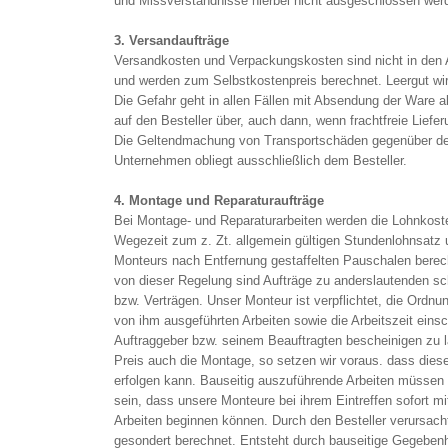
und Missverständnisse hierbei nicht ausgeschlossen wer
3. Versandaufträge
Versandkosten und Verpackungskosten sind nicht in den A
und werden zum Selbstkostenpreis berechnet. Leergut w
Die Gefahr geht in allen Fällen mit Absendung der Ware 
auf den Besteller über, auch dann, wenn frachtfreie Liefer
Die Geltendmachung von Transportschäden gegenüber de
Unternehmen obliegt ausschließlich dem Besteller.
4. Montage und Reparaturaufträge
Bei Montage- und Reparaturarbeiten werden die Lohnkoste
Wegezeit zum z. Zt. allgemein gültigen Stundenlohnsatz
Monteurs nach Entfernung gestaffelten Pauschalen ber
von dieser Regelung sind Aufträge zu anderslautenden sch
bzw. Verträgen. Unser Monteur ist verpflichtet, die Ordn
von ihm ausgeführten Arbeiten sowie die Arbeitszeit eins
Auftraggeber bzw. seinem Beauftragten bescheinigen zu la
Preis auch die Montage, so setzen wir voraus. dass dies
erfolgen kann. Bauseitig auszuführende Arbeiten müssen 
sein, dass unsere Monteure bei ihrem Eintreffen sofort mi
Arbeiten beginnen können. Durch den Besteller verursac
gesondert berechnet. Entsteht durch bauseitige Gegeben