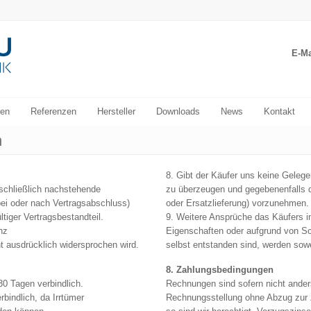
E-Ma
en
Referenzen
Hersteller
Downloads
News
Kontakt
n
8. Gibt der Käufer uns keine Gele
sschließlich nachstehende
zu überzeugen und gegebenenfalls d
ei oder nach Vertragsabschluss)
oder Ersatzlieferung) vorzunehmen. 
ltiger
Vertragsbestandteil.
9. Weitere Ansprüche das Käufers 
nz
Eigenschaften oder aufgrund von Sc
cht ausdrücklich widersprochen
wird.
selbst entstanden sind, werden sow
8. Zahlungsbedingungen
30 Tagen verbindlich.
Rechnungen sind sofern nicht ander
bindlich, da Irrtümer
Rechnungsstellung ohne Abzug zur Z