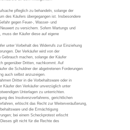
Kaufsache pfleglich zu behandeln, solange der
tum des Käufers übergegangen ist. Insbesondere
e Gefahr gegen Feuer-, Wasser- und
Neuwert zu versichern. Sofern Wartungs und
d, muss der Käufer diese auf eigene
fer unter Vorbehalt des Widerrufs zur Einziehung
erungen. Der Verkäufer wird von der
n Gebrauch machen, solange der Käufer
ch gegenüber Dritten, nachkommt. Auf
äufer die Schuldner der abgetretenen Forderungen
ng auch selbst anzuzeigen.
men Dritter in die Vorbehaltsware oder in
r Käufer den Verkäufer unverzüglich unter
otwendigen Unterlagen zu unterrichten.
gung des lnsolvenzverfahrens, gerichtlichen
erfahren, erlöscht das Recht zur Weiterveräußerung,
rbehaltsware und die Ermächtigung
ungen; bei einem Scheckprotest erlischt
Dieses gilt nicht für die Rechte des