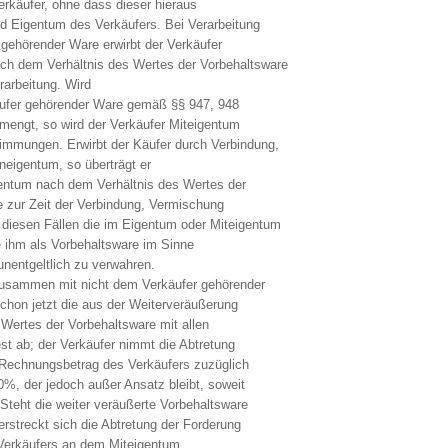
Verkäufer, ohne dass dieser hieraus
ird Eigentum des Verkäufers. Bei Verarbeitung
gehörender Ware erwirbt der Verkäufer
ch dem Verhältnis des Wertes der Vorbehaltsware
rarbeitung. Wird
äufer gehörender Ware gemäß §§ 947, 948
mengt, so wird der Verkäufer Miteigentum
immungen. Erwirbt der Käufer durch Verbindung,
eigentum, so überträgt er
gentum nach dem Verhältnis des Wertes der
 zur Zeit der Verbindung, Vermischung
 diesen Fällen die im Eigentum oder Miteigentum
 ihm als Vorbehaltsware im Sinne
nentgeltlich zu verwahren.
 zusammen mit nicht dem Verkäufer gehörender
schon jetzt die aus der Weiterveräußerung
Wertes der Vorbehaltsware mit allen
t ab; der Verkäufer nimmt die Abtretung
r Rechnungsbetrag des Verkäufers zuzüglich
%, der jedoch außer Ansatz bleibt, soweit
Steht die weiter veräußerte Vorbehaltsware
rstreckt sich die Abtretung der Forderung
 Verkäufers an dem Miteigentum