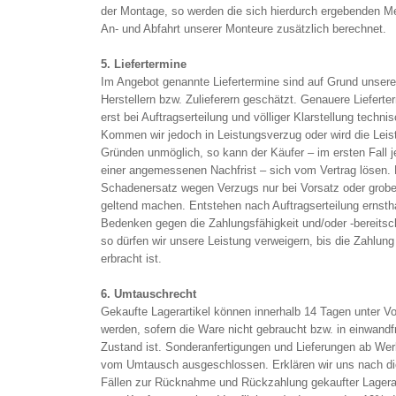
der Montage, so werden die sich hierdurch ergebenden Me
An- und Abfahrt unserer Monteure zusätzlich berechnet.
5. Liefertermine
Im Angebot genannte Liefertermine sind auf Grund unsere
Herstellern bzw. Zulieferern geschätzt. Genauere Liefert
erst bei Auftragserteilung und völliger Klarstellung techn
Kommen wir jedoch in Leistungsverzug oder wird die Lei
Gründen unmöglich, so kann der Käufer – im ersten Fall 
einer angemessenen Nachfrist – sich vom Vertrag lösen.
Schadenersatz wegen Verzugs nur bei Vorsatz oder grober
geltend machen. Entstehen nach Auftragserteilung ernsth
Bedenken gegen die Zahlungsfähigkeit und/oder -bereitsc
so dürfen wir unsere Leistung verweigern, bis die Zahlung e
erbracht ist.
6. Umtauschrecht
Gekaufte Lagerartikel können innerhalb 14 Tagen unter V
werden, sofern die Ware nicht gebraucht bzw. in einwandf
Zustand ist. Sonderanfertigungen und Lieferungen ab Wer
vom Umtausch ausgeschlossen. Erklären wir uns nach die
Fällen zur Rücknahme und Rückzahlung gekaufter Lagerarti