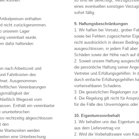
den können.
so sind wir berechtigt, Verzugszin
eines eventuellen sonstigen Verzug
sofort fällig.
rtikelpreisen enthalten
9. Haftungsbeschränkungen
ird nicht zurückgenommen.
1. Wir haften bei Vorsatz, grober Fa
ab unserem Lager
sowie bei Fehlern zugesicherter Ei
ung vereinbart wurde.
nicht ausdrücklich in diesen Bedi
m dafür haftenden
ausgeschlossen, in jedem Fall aber
Schäden sowie der Höhe nach auf de
2. Soweit unsere Haftung ausgeschlo
die persönliche Haftung seiner Anges
n nach Arbeitszeit und
Vertreter und Erfüllungsgehilfen. ln 
 und Fahrtkosten des
durch einfache Erfüllungsgehilfen ha
echnet. Ausgenommen
vorhersehbaren Schadens.
riftlichen Vereinbarungen
3. Die gesetzlichen Regelungen zur 
ungsmäßigkeit der
4. Die Regelung gilt nicht für Ans
chließlich Wegezeit vom
für die Fälle des Unvermögens oder
ssen. Enthält ein vereinbarter
e ununterbrochen
10. Eigentumsvorbehalt
so rechtzeitig abgeschlossen
1. Wir behalten uns das Eigentum a
t den
aus dem Liefervertrag vor.
hte Wartezeiten werden
2. Wird die Vorbehaltsware vom Käu
heiten eine Unterbrechung