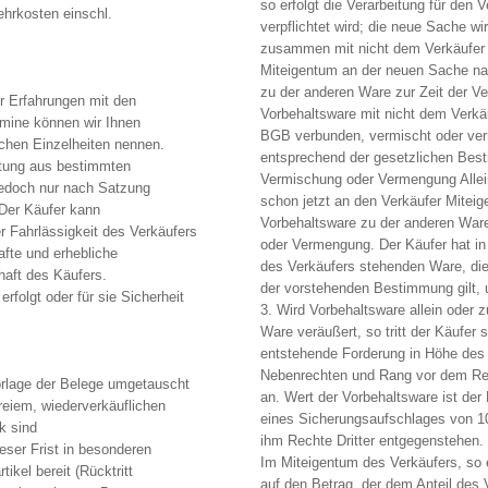
so erfolgt die Verarbeitung für den 
hrkosten einschl.
verpflichtet wird; die neue Sache w
zusammen mit nicht dem Verkäufer 
Miteigentum an der neuen Sache na
zu der anderen Ware zur Zeit der Ve
r Erfahrungen mit den
Vorbehaltsware mit nicht dem Verk
ermine können wir Ihnen
BGB verbunden, vermischt oder ver
ischen Einzelheiten nennen.
entsprechend der gesetzlichen Best
stung aus bestimmten
Vermischung oder Vermengung Allein
jedoch nur nach Satzung
schon jetzt an den Verkäufer Mitei
 Der Käufer kann
Vorbehaltsware zu der anderen Ware
 Fahrlässigkeit des Verkäufers
oder Vermengung. Der Käufer hat in
afte und erhebliche
des Verkäufers stehenden Ware, die
haft des Käufers.
der vorstehenden Bestimmung gilt, u
rfolgt oder für sie Sicherheit
3. Wird Vorbehaltsware allein oder
Ware veräußert, so tritt der Käufer 
entstehende Forderung in Höhe des 
Nebenrechten und Rang vor dem Res
orlage der Belege umgetauscht
an. Wert der Vorbehaltsware ist de
reiem, wiederverkäuflichen
eines Sicherungsaufschlages von 10
k sind
ihm Rechte Dritter entgegenstehen. 
ser Frist in besonderen
Im Miteigentum des Verkäufers, so e
kel bereit (Rücktritt
auf den Betrag, der dem Anteil des