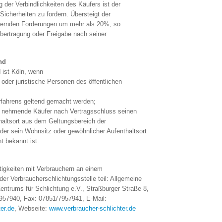
 der Verbindlichkeiten des Käufers ist der
icherheiten zu fordern. Übersteigt der
chernden Forderungen um mehr als 20%, so
übertragung oder Freigabe nach seiner
nd
d ist Köln, wenn
e oder juristische Personen des öffentlichen
fahrens geltend gemacht werden;
u nehmende Käufer nach Vertragsschluss seinen
altsort aus dem Geltungsbereich der
der sein Wohnsitz oder gewöhnlicher Aufenthaltsort
t bekannt ist.
tigkeiten mit Verbrauchern an einem
der Verbraucherschlichtungsstelle teil: Allgemeine
entrums für Schlichtung e.V., Straßburger Straße 8,
957940, Fax: 07851/7957941, E-Mail:
er.de
, Webseite:
www.verbraucher-schlichter.de