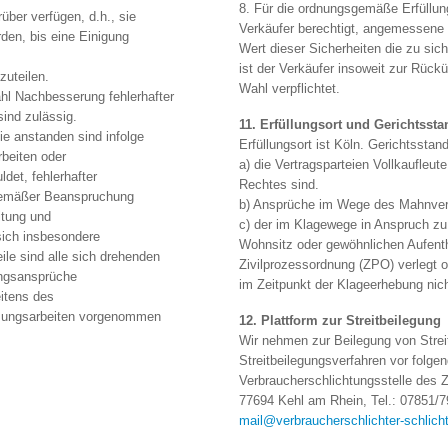
8. Für die ordnungsgemäße Erfüllung
rüber verfügen, d.h., sie
Verkäufer berechtigt, angemessene S
erden, bis eine Einigung
Wert dieser Sicherheiten die zu si
ist der Verkäufer insoweit zur Rück
zuteilen.
Wahl verpflichtet.
ahl Nachbesserung fehlerhafter
ind zulässig.
11. Erfüllungsort und Gerichtssta
ie anstanden sind infolge
Erfüllungsort ist Köln. Gerichtsstan
beiten oder
a) die Vertragsparteien Vollkaufleut
ldet, fehlerhafter
Rechtes sind.
hgemäßer Beanspruchung
b) Ansprüche im Wege des Mahnver
itung und
c) der im Klagewege in Anspruch z
sich insbesondere
Wohnsitz oder gewöhnlichen Aufenth
ile sind alle sich drehenden
Zivilprozessordnung (ZPO) verlegt o
ungsansprüche
im Zeitpunkt der Klageerhebung nich
itens des
etzungsarbeiten vorgenommen
12. Plattform zur Streitbeilegung
Wir nehmen zur Beilegung von Strei
Streitbeilegungsverfahren vor folgen
Verbraucherschlichtungsstelle des Z
77694 Kehl am Rhein, Tel.: 07851/7
mail@verbraucherschlichter-schlicht