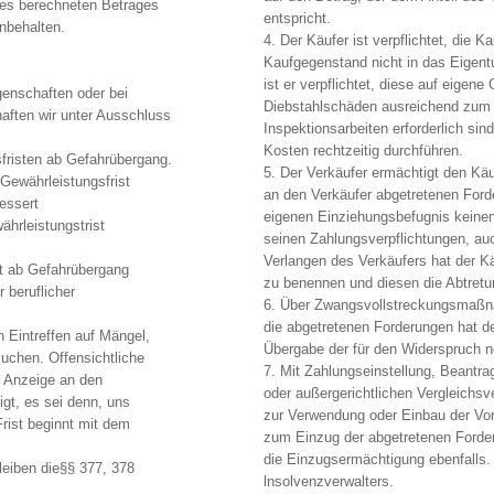
des berechneten Betrages
entspricht.
nbehalten.
4. Der Käufer ist verpflichtet, die 
Kaufgegenstand nicht in das Eigen
ist er verpflichtet, diese auf eigen
genschaften oder bei
Diebstahlschäden ausreichend zum 
haften wir unter Ausschluss
Inspektionsarbeiten erforderlich sin
Kosten rechtzeitig durchführen.
sfristen ab Gefahrübergang.
5. Der Verkäufer ermächtigt den Käu
 Gewährleistungsfrist
an den Verkäufer abgetretenen Ford
essert
eigenen Einziehungsbefugnis keine
ährleistungstrist
seinen Zahlungsverpflichtungen, au
Verlangen des Verkäufers hat der K
st ab Gefahrübergang
zu benennen und diesen die Abtretu
 beruflicher
6. Über Zwangsvollstreckungsmaßnah
die abgetretenen Forderungen hat de
 Eintreffen auf Mängel,
Übergabe der für den Widerspruch n
uchen. Offensichtliche
7. Mit Zahlungseinstellung, Beantra
e Anzeige an den
oder außergerichtlichen Vergleichsv
igt, es sei denn, uns
zur Verwendung oder Einbau der Vo
 Frist beginnt mit dem
zum Einzug der abgetretenen Forder
die Einzugsermächtigung ebenfalls. 
leiben die§§ 377, 378
lnsolvenzverwalters.