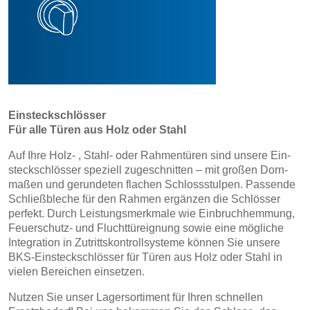
Ein­steck­schlösser
Für alle Türen aus Holz­ oder Stahl
Auf Ihre Holz­- , Stahl­- oder Rahmentüren sind unsere Ein­
steck­schlösser spe­ziell zu­ge­schnit­ten – mit großen Dorn­
maßen und ge­run­de­ten fla­chen Schloss­stulpen. Pas­sende
Schließbleche für den Rahmen ergänzen die Schlösser
per­fekt. Durch Leistungs­merk­male wie Einbruch­hem­mung,
Feuer­schutz- und Flucht­tür­e­ig­nung sowie eine mög­liche
Inte­g­ra­tion in Zutrittskontroll­systeme können Sie unsere
BKS-Ein­steck­schlösser für Türen aus Holz­ oder Stahl in
vielen Berei­chen ein­setzen.
Nutzen Sie unser Lagersortiment für Ihren schnellen