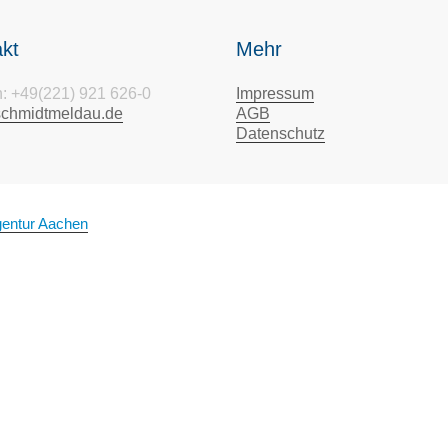
kt
Mehr
n: +49(221) 921 626-0
Impressum
schmidtmeldau.de
AGB
Datenschutz
entur Aachen